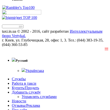
taxi.in.ua © 2002 - 2016, сайт разработан
Интеллектуальным
бюро Vertykal.
г. Киев, ул. Глубочицкая, 28, офис 1, 3. Тел.: (044) 383-19-35,
(044) 360-53-85
!!!N
Русский
Українська
Службы
Работа в такси
Купить/Продать
Добавить службу
Управлять службами
Новости
Отзывы/Реклама
Про сайт