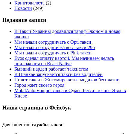
Криптовалюта
(2)
Новости
(249)
Недавние записи
В Такси Украины добавился тариф Эконом и новая
иконка
Мы начали сотрудничать с Opti такси
Мы начали сотрудничество с такси 295
Мы начали сотрудничать с Pink такси
Evos сделал оплату картой. Мы начинаем делать
приложения на React Native
Бывший нардеп работает таксистом
В Шанхае запускается такси без водителей
Пилот такси в Житомире возит медиков бесплатно
Город ждет своего героя
MobilAuto мощно зашел в Сумы. Регсат теснит Эвос в
Киеве
Наша страница в Фейсбук
Для клиентов
службы такси
: