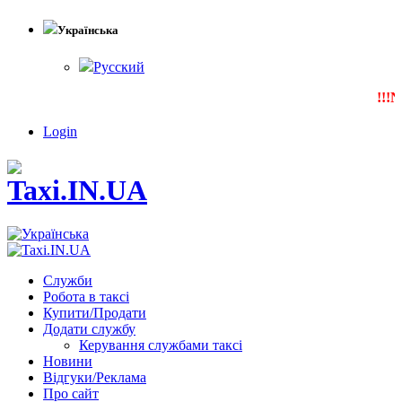
Українська
Русский
!!!N
Login
Служби
Робота в таксі
Купити/Продати
Додати службу
Керування службами таксі
Новини
Відгуки/Реклама
Про сайт