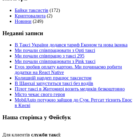
Байки таксистів
(172)
Криптовалюта
(2)
Новини
(249)
Недавні записи
В Таксі України додався тариф Економ та нова іконка
Ми почали співпрацювати з Opti таксі
Ми почали співпрацю з таксі 295
Ми почали співпрацювати з Pink таксі
Evos зробив оплату картою. Ми починаємо робити
додатки на React Native
Колишній нардеп працює таксистом
В Шанхаї запуститься таксі без водіїв
Пілот таксі в Житомирі возить медиків безкоштовно
Місто чекає свого героя
MobilAuto потужно зайшов до Сум. Регсат тіснить Евос
в Києві
Наша сторінка у Фейсбук
Для клиентів
служби таксі
: