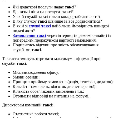
Які додаткові послуги надає
таксі
?
Де низькі ціни на послуги
таксі
?
У якій службі
таксі
тільки комфортабельні авто?
В яку службу
таксі
швидше за все додзвонитися?
В якій зі
служб таксі
найбільша ймовірність швидкої
подачі авто?
Замовлення таксі
через інтернет (в режимі онлайн) із
попереднім прорахунком вартості замовлення.
Подивитись відгуки про якість обслуговування
службами
таксі
.
Таксисти зможуть отримати максимум інформації про
служби
таксі
:
Місцезнаходжееня офису;
Умови оренди;
Принцип прийому замовлень (рація, телефон, додаток);
Кількість замовлень, відсоток диспетчерської;
Кількість обов"язкових замовлень і т.д.;
Отримати відповіді на питання на форумі.
Директорам компаній
таксі
:
Статистика роботи
таксі
;