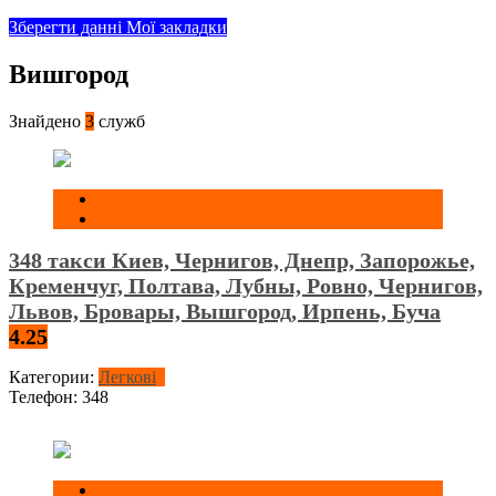
Зберегти данні
Мої закладки
Вишгород
Знайдено
3
служб
348 такси Киев, Чернигов, Днепр, Запорожье,
Кременчуг, Полтава, Лубны, Ровно, Чернигов,
Львов, Бровары, Вышгород, Ирпень, Буча
4.25
Категории:
Легкові
Телефон:
348